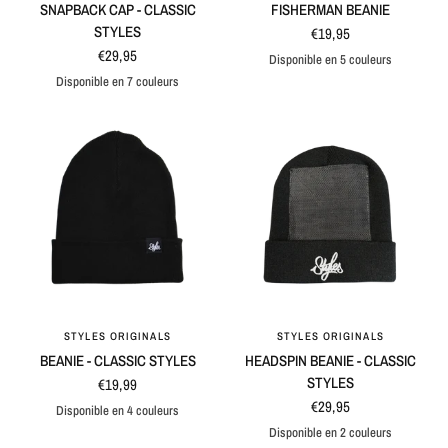
SNAPBACK CAP - CLASSIC
FISHERMAN BEANIE
STYLES
€19,95
€29,95
Disponible en 5 couleurs
Black
Navy
Green
Natural
Grey
Disponible en 7 couleurs
Grey
Black
Maroon
Blue
Black / Grey
Blue / Grey
Natural / Black
STYLES ORIGINALS
STYLES ORIGINALS
APERÇU RAPIDE
APERÇU RAPIDE
BEANIE - CLASSIC STYLES
HEADSPIN BEANIE - CLASSIC
STYLES
€19,99
€29,95
Disponible en 4 couleurs
Black
Navy
Grey
Natural
Disponible en 2 couleurs
Black
Green