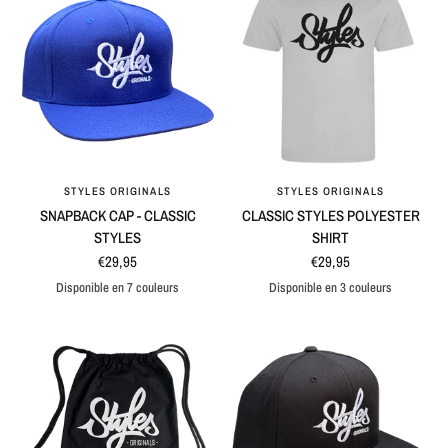
STYLES ORIGINALS
STYLES ORIGINALS
APERÇU RAPIDE
APERÇU RAPIDE
SNAPBACK CAP - CLASSIC
CLASSIC STYLES POLYESTER
STYLES
SHIRT
€29,95
€29,95
Disponible en 7 couleurs
Disponible en 3 couleurs
Blue
Black
Maroon
Black / Grey
Blue / Grey
Natural / Black
Grey
Blauw
Grijs
Black