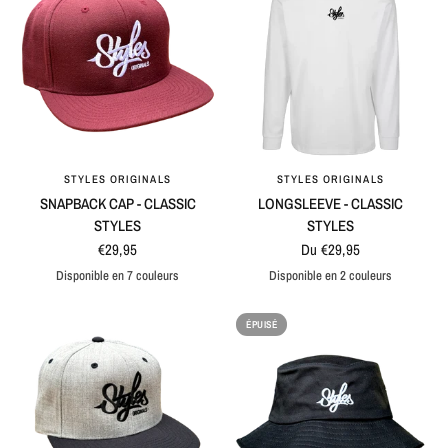
STYLES ORIGINALS
STYLES ORIGINALS
APERÇU RAPIDE
APERÇU RAPIDE
SNAPBACK CAP - CLASSIC
LONGSLEEVE - CLASSIC
STYLES
STYLES
€29,95
Du €29,95
Disponible en 7 couleurs
Disponible en 2 couleurs
Maroon
Blue
Black
Grey
Black / Grey
Blue / Grey
Natural / Grey
White
Black
ÉPUISÉ