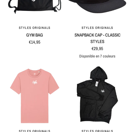
STYLES ORIGINALS
STYLES ORIGINALS
APERÇU RAPIDE
APERÇU RAPIDE
GYM BAG
SNAPBACK CAP - CLASSIC
STYLES
€14,95
€29,95
Disponible en 7 couleurs
Black
Blue
Maroon
Grey
Blue / Grey
Black / Grey
Natural / Black
STYLES ORIGINALS
STYLES ORIGINALS
APERÇU RAPIDE
APERÇU RAPIDE