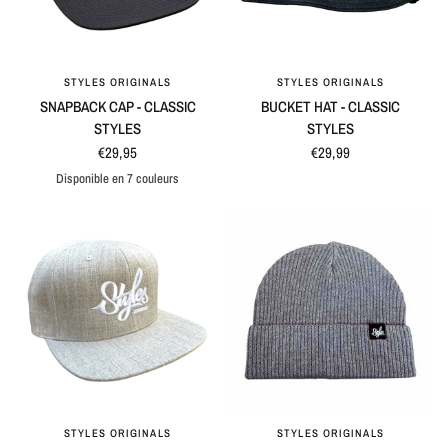
STYLES ORIGINALS
STYLES ORIGINALS
APERÇU RAPIDE
APERÇU RAPIDE
SNAPBACK CAP - CLASSIC
BUCKET HAT - CLASSIC
STYLES
STYLES
€29,95
€29,99
Disponible en 7 couleurs
Black / Grey
Blue / Grey
Natural / Black
Black
Maroon
Blue
Grey
STYLES ORIGINALS
STYLES ORIGINALS
APERÇU RAPIDE
APERÇU RAPIDE