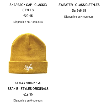
SNAPBACK CAP - CLASSIC
SWEATER - CLASSIC STYLES
STYLES
Du €49,95
€29,95
Disponible en 4 couleurs
Black
Grey
Navy
Lilac purple
Disponible en 7 couleurs
Natural / Black
Black
Blue
Maroon
Grey
Black / Grey
Blue / Grey
STYLES ORIGINALS
APERÇU RAPIDE
BEANIE - STYLES ORIGINALS
€19,95
Disponible en 6 couleurs
Yellow
Green
Blue
Navy
Black
Natural