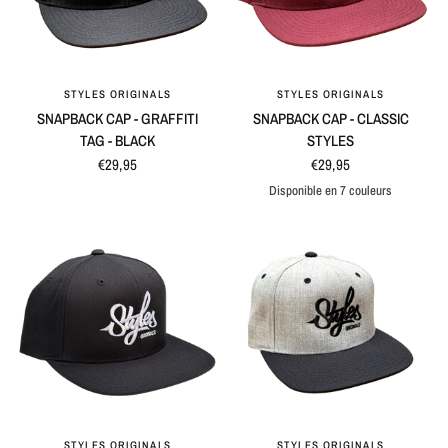
STYLES ORIGINALS
STYLES ORIGINALS
APERÇU RAPIDE
APERÇU RAPIDE
SNAPBACK CAP - GRAFFITI
SNAPBACK CAP - CLASSIC
TAG - BLACK
STYLES
€29,95
€29,95
Disponible en 7 couleurs
Maroon
Blue
Black
Grey
Black / Grey
Blue / Grey
Natural / Grey
STYLES ORIGINALS
STYLES ORIGINALS
APERÇU RAPIDE
APERÇU RAPIDE