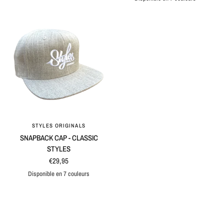
Natural / Black
Black
Blue
Maroon
Grey
Black / Grey
Blue / Grey
STYLES ORIGINALS
APERÇU RAPIDE
SNAPBACK CAP - CLASSIC
STYLES
€29,95
Disponible en 7 couleurs
Grey
Black
Maroon
Blue
Black / Grey
Blue / Grey
Natural / Black