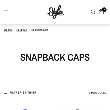
0
Maison
/
Boutique
/
Snapback caps
SNAPBACK CAPS
FILTRER ET TRIER
9 PRODUITS